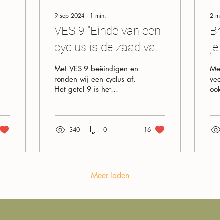
9 sep 2024
∙
1
min.
2 m
VES 9 "Einde van een
B
cyclus is de zaad van
je
een nieuw begin"
li
Met VES 9 beëindigen en
Mee
e
ronden wij een cyclus af.
vee
Het getal 9 is het
ook
d
positieve getal van de 2e
vr
Diepte en symboliseert de
ee
harmonie in al...
de 
340
0
16
Meer laden