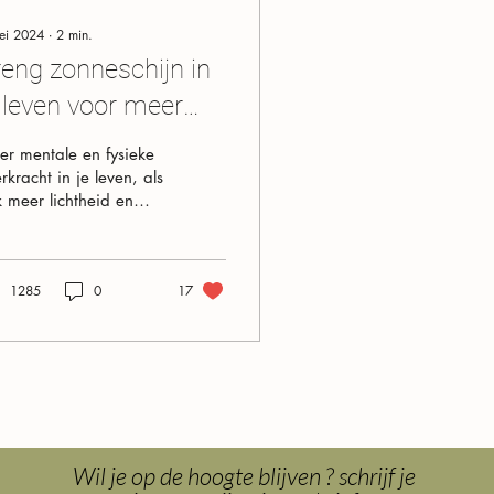
ei 2024
∙
2
min.
reng zonneschijn in
 leven voor meer
chtheid en vreugde
r mentale en fysieke
n meer energie -
rkracht in je leven, als
 meer lichtheid en
oor de Miltstroom!
eugde door de 4
nvoudige stappen van
Miltstroom.
1285
0
17
Wil je op de hoogte blijven ? schrijf je