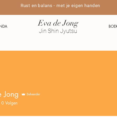
Rust en balans - met je eigen handen
Eva de Jong
NDA
BOE
Jin Shin Jyutsu
e Jong
Beheerder
0
Volgen