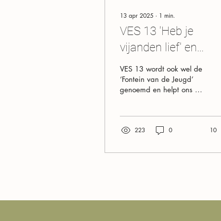
13 apr 2025
∙
1
min.
VES 13 'Heb je
vijanden lief' en
'heling van het
VES 13 wordt ook wel de
innerlijk kind'
‘Fontein van de Jeugd’
genoemd en helpt ons om
in verbinding te blijven
met ons innerlijke kind.
Het nodigt ons...
223
0
10