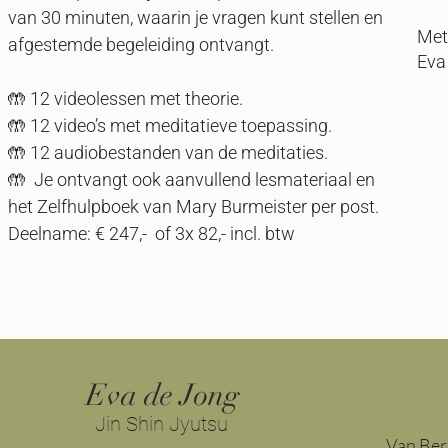
van 30 minuten, waarin je vragen kunt stellen en
Met
afgestemde begeleiding ontvangt.
Eva​​​​​​​​​
🤲 12 videolessen met theorie.
🤲 12 video’s met meditatieve toepassing.
🤲 12 audiobestanden van de meditaties.
🤲 Je ontvangt ook aanvullend lesmateriaal en
het Zelfhulpboek van Mary Burmeister per post.
​Deelname: € 247,- of 3x 82,- incl. btw
Eva de Jong
Jin Shin Jyutsu
Van Ber