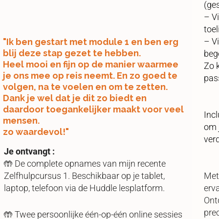
(ges
– Vi
toel
– Vi
"Ik ben gestart met module 1 en ben erg
blij deze stap gezet te hebben.
beg
Heel mooi en fijn op de manier waarmee
Zo 
je ons mee op reis neemt. En zo goed te
pas
volgen, na te voelen en om te zetten.
Dank je wel dat je dit zo biedt en
daardoor toegankelijker maakt voor veel
Incl
mensen.
om j
zo waardevol!"
ver
Je
ontvangt
:
🤲 De complete opnames van mijn recente
Zelfhulpcursus 1. Beschikbaar op je tablet,
Met
laptop, telefoon via de Huddle lesplatform.
erva
Ont
prec
🤲 Twee persoonlijke één-op-één online sessies