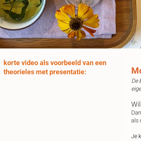
korte video als voorbeeld van een
Mo
theorieles met presentatie:
De 
eig
Wil
Dan 
als 
Je k