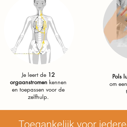
Je leert de
12
Pols l
orgaanstromen
kennen
om een
en toepassen voor de
zelfhulp.
Toegankelijk voor ieder