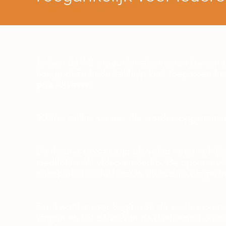
Je leert de 12 orgaanfunctiestromen kennen 
hoe je deze in de zelfhulp kunt toepassen in
pols luisteren.
12 live online sessies die worden opgenome
​De theorie sessies zijn als video terug te kij
meditaties als video en audio. De opnames z
onbeperkt beschikbaar in de huddle omgevi
Een kwartier voor begin van de sessies is er 
vragen en het delen van de deelnemers, voor