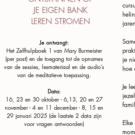
curs
JE EIGEN BANK
heli
LEREN STROMEN
jare
Same
Je ontvangt:
prakt
Het Zelfhulpboek 1 van Mary Burmeister
(per post) en de toegang tot de opnames
je n
van de sessies, lesmateriaal en de audio’s
hoe 
van de meditatieve toepassing.
Je l
Data:
jeze
16, 23 en 30 oktober - 6,13, 20 en 27
fami
november - 4 en 11 december - 8, 15 en
29 januari 2025 (de laatste 2 data zijn
Elke
voor vragen antwoorden)
mome