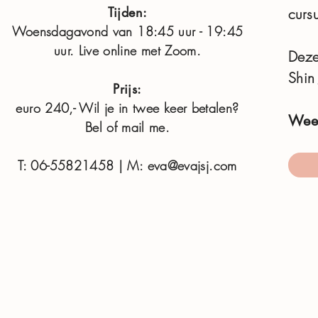
Tijden:
curs
Woensdagavond van 18:45 uur - 19:45
uur. Live online met Zoom.
Deze
Shin 
Prijs:
euro 240,- Wil je in twee keer betalen?
Wees
Bel of mail me.
T: 06-55821458 | M: eva@evajsj.com